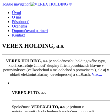
Toggle navigation
Úvod
O nás
Pôsobnosť
Ocenenia
Doporučovaní partneri
Kontakt
VEREX HOLDING, a.s.
VEREX HOLDING, a.s.
je spoločnosťou holdingového typu,
ktorá zastrešuje činnosť skupiny firiem pôsobiacich hlavne v
potravinárstve (veľkoobchod a maloobchod s potravinami), ale aj v
oblasti elektroinštalačnej, developerskej a službách.
Viac...
VEREX-ELTO, a.s.
Spoločnosť
VEREX-ELTO, a.s.
je jednou z
najvýznamnejších obchodných spoločností v oblasti