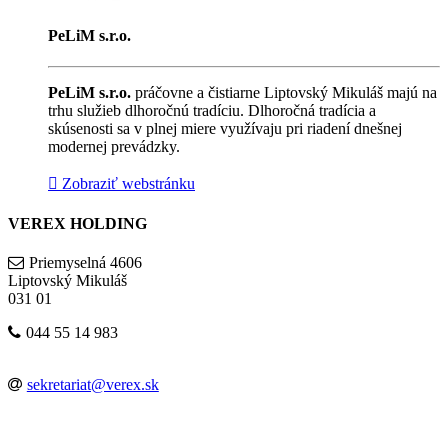
PeLiM s.r.o.
PeLiM s.r.o.
práčovne a čistiarne Liptovský Mikuláš majú na
trhu služieb dlhoročnú tradíciu. Dlhoročná tradícia a
skúsenosti sa v plnej miere využívaju pri riadení dnešnej
modernej prevádzky.
Zobraziť webstránku
VEREX HOLDING
Priemyselná 4606
Liptovský Mikuláš
031 01
044 55 14 983
sekretariat@verex.sk